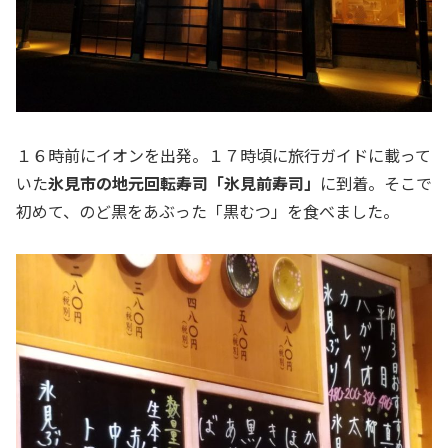
１６時前にイオンを出発。１７時頃に旅行ガイドに載って
いた
氷見市の地元回転寿司「氷見前寿司」
に到着。そこで
初めて、のど黒をあぶった「黒むつ」を食べました。