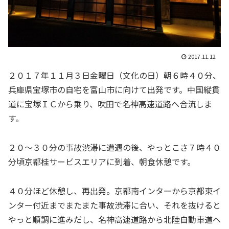
2017.11.12
２０１７年１１月３日金曜日（文化の日）朝６時４０分、
兵庫県宝塚市の自宅を富山市に向けて出発です。中国縦貫
道に宝塚ＩＣから乗り、吹田で名神高速道路へ合流しま
す。
２０～３０分の事故渋滞に遭遇の後、やっとこさ７時４０
分頃京都桂サービスエリアに到着、朝食休憩です。
４０分ほど休憩し、再出発。京都南インターから京都東イ
ンター付近までまたまた事故渋滞に合い、それを抜けると
やっと順調に進みだし、名神高速道路から北陸自動車道へ