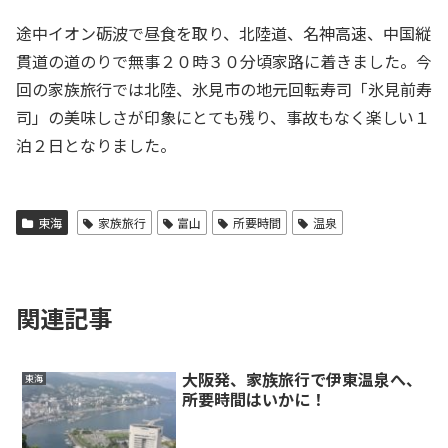
途中イオン砺波で昼食を取り、北陸道、名神高速、中国縦
貫道の道のりで無事２０時３０分頃家路に着きました。今
回の家族旅行では北陸、氷見市の地元回転寿司「氷見前寿
司」の美味しさが印象にとても残り、事故もなく楽しい１
泊２日となりました。
東海
家族旅行
富山
所要時間
温泉
関連記事
大阪発、家族旅行で伊東温泉へ、
東海
所要時間はいかに！