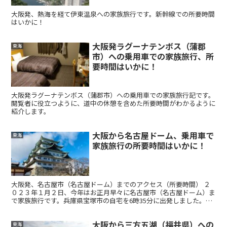
大阪発、熱海を経て伊東温泉への家族旅行です。新幹線での所要時間
はいかに！
大阪発ラグーナテンボス（蒲郡
東海
市）への乗用車での家族旅行、所
要時間はいかに！
大阪発ラグーナテンボス（蒲郡市）への乗用車での家族旅行記です。
閲覧者に役立つように、道中の休憩を含めた所要時間がわかるように
紹介します。
大阪から名古屋ドーム、乗用車で
東海
家族旅行の所要時間はいかに！
大阪発、名古屋市（名古屋ドーム）までのアクセス（所要時間） ２
０２３年１月２日、今年はお正月早々に名古屋市（名古屋ドーム）ま
で家族旅行です。兵庫県宝塚市の自宅を6時35分に出発しました。い
つもように中国縦貫自動車道の宝塚ICより高速...
大阪から三方五湖（福井県）への
東海