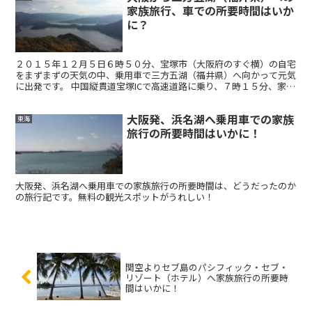
家族旅行、車での所要時間はいか
に？
２０１５年１２月５日６時５０分、宝塚市（大阪府のすぐ横）の自宅
をまずまずの天気の中、乗用車で三方五湖（福井県）へ向かって元気
に出発です。 中国縦貫道宝塚ICで高速道路に乗り、７時１５分、家族
旅行でお決まりの赤松パーキングエリアで朝食...
大阪発、浜名湖へ乗用車での家族
東海
旅行の所要時間はいかに！
大阪発、浜名湖へ乗用車での家族旅行の所要時間は、どうだったのか
の旅行記です。無料の観光スポットがうれしい！
関空よりセブ島のパシフィック・セブ・
リゾート（ホテル）へ家族旅行の所要時
間はいかに！